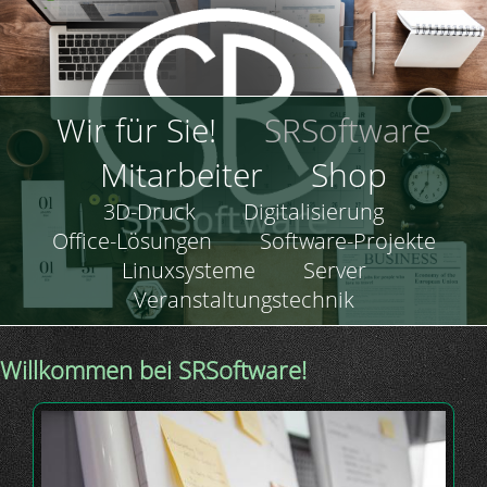
Direkt
zum
Inhalt
Hauptnavigation
Wir für Sie!
SRSoftware
Mitarbeiter
Shop
Hauptnavigation
3D-Druck
Digitalisierung
Office-Lösungen
Software-Projekte
Linuxsysteme
Server
Veranstaltungstechnik
Willkommen bei SRSoftware!