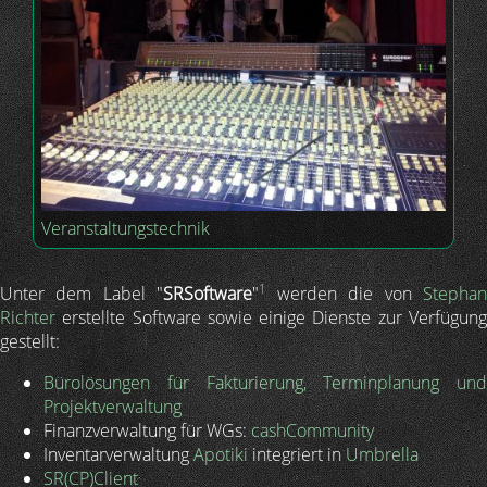
Veranstaltungstechnik
1
Unter dem Label "
SRSoftware
"
werden die von
Stepha
Richter
erstellte Software sowie einige Dienste zur Verfügung
gestellt:
Bürolösungen für Fakturierung, Terminplanung und
Projektverwaltung
Finanzverwaltung für WGs:
cashCommunity
Inventarverwaltung
Apotiki
integriert in
Umbrella
SR(CP)Client